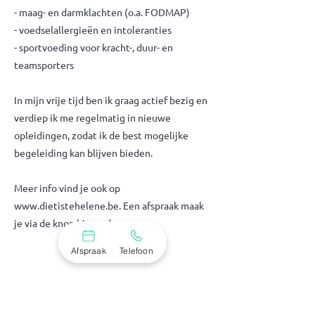
- maag- en darmklachten (o.a. FODMAP)
- voedselallergieën en intoleranties
- sportvoeding voor kracht-, duur- en
teamsporters
In mijn vrije tijd ben ik graag actief bezig en
verdiep ik me regelmatig in nieuwe
opleidingen, zodat ik de best mogelijke
begeleiding kan blijven bieden.
Meer info vind je ook op
www.dietistehelene.be
. Een afspraak maak
je via de knop hieronder.
Afspraak
Telefoon